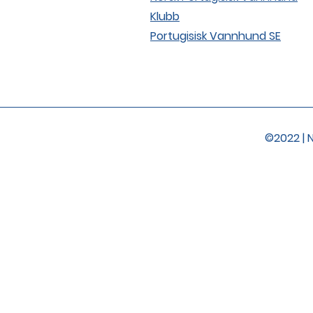
Klubb
Portugisisk Vannhund SE
©2022 | 