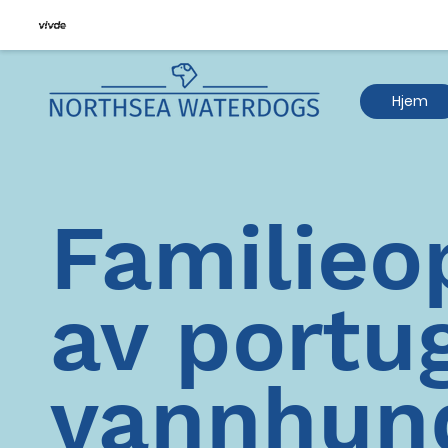
Hjem
Familieo
av portug
vannhu