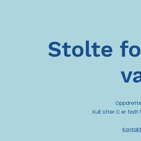
Stolte fo
v
Oppdretter
Kull: Litter C er født
Kontakt